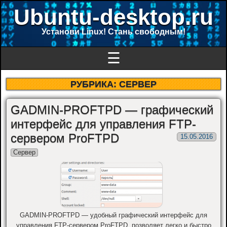
Ubuntu-desktop.ru
Установи Linux! Стань свободным!
☰
РУБРИКА:
СЕРВЕР
GADMIN-PROFTPD — графический
интерфейс для управления FTP-
сервером ProFTPD
15.05.2016
Сервер
GADMIN-PROFTPD — удобный графический интерфейс для
управления FTP-сервером ProFTPD, позволяет легко и быстро