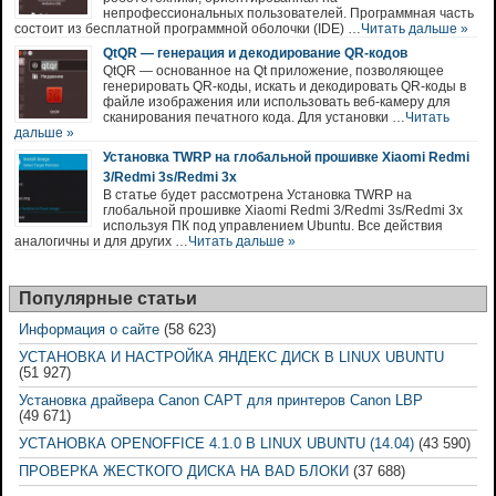
непрофессиональных пользователей. Программная часть
состоит из бесплатной программной оболочки (IDE) …
Читать дальше »
QtQR — генерация и декодирование QR-кодов
QtQR — основанное на Qt приложение, позволяющее
генерировать QR-коды, искать и декодировать QR-коды в
файле изображения или использовать веб-камеру для
сканирования печатного кода. Для установки …
Читать
дальше »
Установка TWRP на глобальной прошивке Xiaomi Redmi
3/Redmi 3s/Redmi 3x
В статье будет рассмотрена Установка TWRP на
глобальной прошивке Xiaomi Redmi 3/Redmi 3s/Redmi 3x
используя ПК под управлением Ubuntu. Все действия
аналогичны и для других …
Читать дальше »
Популярные статьи
Информация о сайте
(58 623)
УСТАНОВКА И НАСТРОЙКА ЯНДЕКС ДИСК В LINUX UBUNTU
(51 927)
Установка драйвера Canon CAPT для принтеров Canon LBP
(49 671)
УСТАНОВКА OPENOFFICE 4.1.0 В LINUX UBUNTU (14.04)
(43 590)
ПРОВЕРКА ЖЕСТКОГО ДИСКА НА BAD БЛОКИ
(37 688)