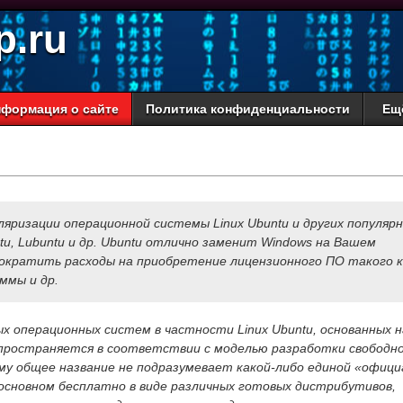
p.ru
формация о сайте
Политика конфиденциальности
Ещ
ляризации операционной системы Linux Ubuntu и других популяр
tu, Lubuntu и др. Ubuntu отлично заменит Windows на Вашем
ократить расходы на приобретение лицензионного ПО такого к
ммы и др.
х операционных систем в частности Linux Ubuntu, основанных н
спространяется в соответствии с моделью разработки свободно
у общее название не подразумевает какой-либо единой «офици
 основном бесплатно в виде различных готовых дистрибутивов,