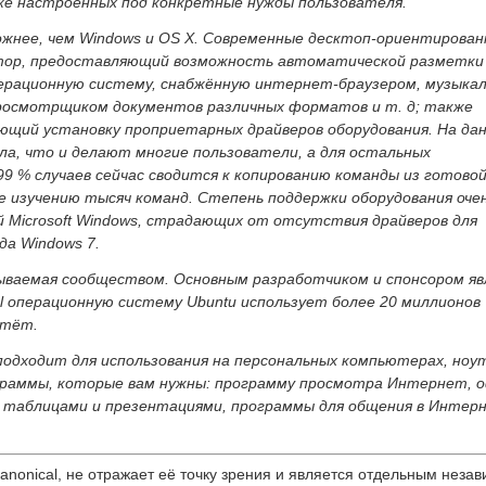
же настроенных под конкретные нужды пользователя.
ложнее, чем Windows и OS X. Современные десктоп-ориентирова
ор, предоставляющий возможность автоматической разметки 
ерационную систему, снабжённую интернет-браузером, музыка
росмотрщиком документов различных форматов и т. д; также
ющий установку проприетарных драйверов оборудования. На да
а, что и делают многие пользователи, а для остальных
9 % случаев сейчас сводится к копированию команды из готово
е изучению тысяч команд. Степень поддержки оборудования оче
ий Microsoft Windows, страдающих от отсутствия драйверов для
да Windows 7.
ываемая сообществом. Основным разработчиком и спонсором я
al операционную систему Ubuntu использует более 20 миллионов
стёт.
подходит для использования на персональных компьютерах, ноу
ограммы, которые вам нужны: программу просмотра Интернет, 
 таблицами и презентациями, программы для общения в Интер
anonical, не отражает её точку зрения и является отдельным неза