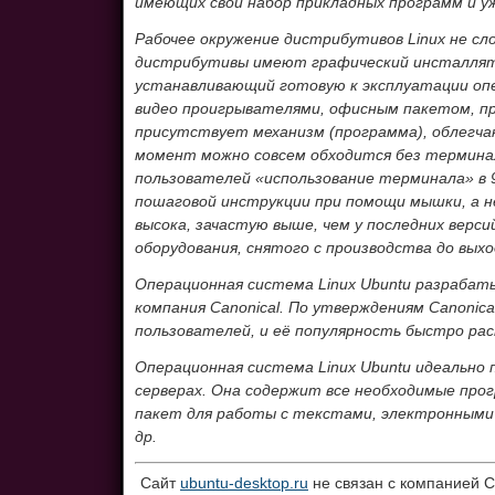
имеющих свой набор прикладных программ и у
Рабочее окружение дистрибутивов Linux не с
дистрибутивы имеют графический инсталлят
устанавливающий готовую к эксплуатации оп
видео проигрывателями, офисным пакетом, п
присутствует механизм (программа), облегча
момент можно совсем обходится без терминал
пользователей «использование терминала» в 9
пошаговой инструкции при помощи мышки, а н
высока, зачастую выше, чем у последних верс
оборудования, снятого с производства до выхо
Операционная система Linux Ubuntu разрабат
компания Canonical. По утверждениям Canonic
пользователей, и её популярность быстро ра
Операционная система Linux Ubuntu идеально 
серверах. Она содержит все необходимые пр
пакет для работы с текстами, электронными
др.
Сайт
ubuntu-desktop.ru
не связан с компанией C