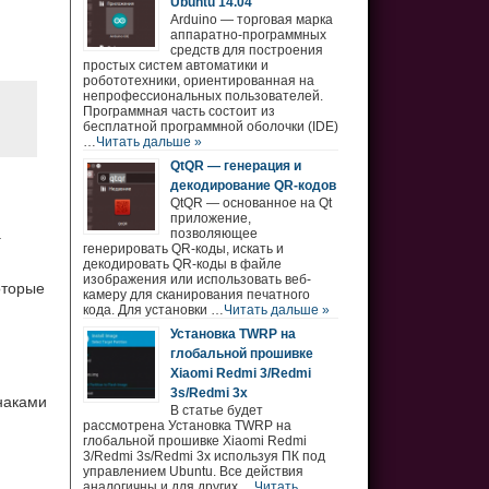
Ubuntu 14.04
Arduino — торговая марка
аппаратно-программных
средств для построения
простых систем автоматики и
робототехники, ориентированная на
непрофессиональных пользователей.
Программная часть состоит из
бесплатной программной оболочки (IDE)
…
Читать дальше »
QtQR — генерация и
декодирование QR-кодов
QtQR — основанное на Qt
приложение,
.
позволяющее
генерировать QR-коды, искать и
декодировать QR-коды в файле
изображения или использовать веб-
оторые
камеру для сканирования печатного
кода. Для установки …
Читать дальше »
Установка TWRP на
глобальной прошивке
Xiaomi Redmi 3/Redmi
3s/Redmi 3x
наками
В статье будет
рассмотрена Установка TWRP на
глобальной прошивке Xiaomi Redmi
3/Redmi 3s/Redmi 3x используя ПК под
управлением Ubuntu. Все действия
аналогичны и для других …
Читать