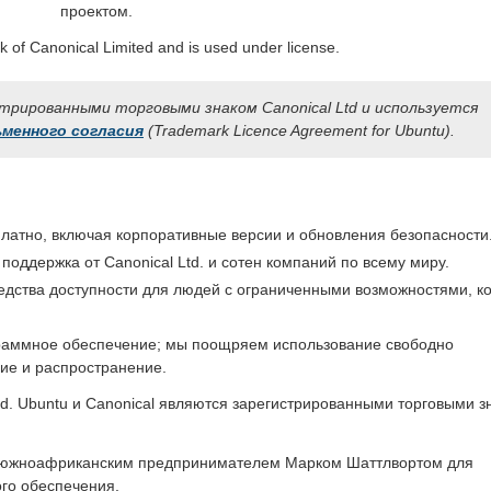
проектом.
k of Canonical Limited and is used under license.
трированными торговыми знаком Canonical Ltd и используется
ьменного согласия
(Trademark Licence Agreement for Ubuntu).
платно, включая корпоративные версии и обновления безопасности
оддержка от Canonical Ltd. и сотен компаний по всему миру.
едства доступности для людей с ограниченными возможностями, к
граммное обеспечение; мы поощряем использование свободно
ие и распространение.
td. Ubuntu и Canonical являются зарегистрированными торговыми з
ая южноафриканским предпринимателем Марком Шаттлвортом для
го обеспечения.