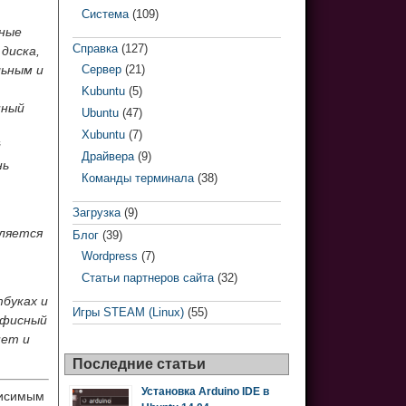
Система
(109)
нные
Справка
(127)
диска,
льным и
Сервер
(21)
Kubuntu
(5)
нный
Ubuntu
(47)
Xubuntu
(7)
й
Драйвера
(9)
нь
Команды терминала
(38)
Загрузка
(9)
вляется
Блог
(39)
Wordpress
(7)
Статьи партнеров сайта
(32)
тбуках и
Игры STEAM (Linux)
(55)
офисный
нет и
Последние статьи
Установка Arduino IDE в
висимым