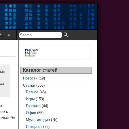
ё…
РЕД АДМ
РЕД АДМ
freeipa.ru
Каталог статей
ных
Новости
(19)
ак
Статьи
(556)
Разное
(45)
Игры
(159)
а
Графика
(44)
го и
Офис
(55)
альной»
Мультимедиа
(75)
Интернет
(79)