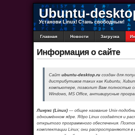
Ubuntu-deskto
Установи Linux! Стань свободным!
Главная
Новости
Загрузка
Ин
Информация о сайте
Сайт
ubuntu-desktop.ru
создан для попу
дистрибутивов таких как Kubuntu, Xubun
компьютере, позволит Вам полностью с
Windows, MS Office, антивирусные програ
Линукс (Linux)
— общее название Unix-подобны
одноимённом ядре. Ядро Linux создаётся и ра
открытого программного обеспечения. Поэтом
комплектации Linux; они распространяются в