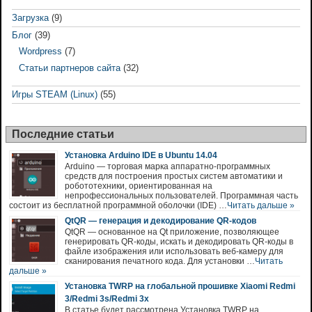
Загрузка
(9)
Блог
(39)
Wordpress
(7)
Статьи партнеров сайта
(32)
Игры STEAM (Linux)
(55)
Последние статьи
Установка Arduino IDE в Ubuntu 14.04
Arduino — торговая марка аппаратно-программных
средств для построения простых систем автоматики и
робототехники, ориентированная на
непрофессиональных пользователей. Программная часть
состоит из бесплатной программной оболочки (IDE) …
Читать дальше »
QtQR — генерация и декодирование QR-кодов
QtQR — основанное на Qt приложение, позволяющее
генерировать QR-коды, искать и декодировать QR-коды в
файле изображения или использовать веб-камеру для
сканирования печатного кода. Для установки …
Читать
дальше »
Установка TWRP на глобальной прошивке Xiaomi Redmi
3/Redmi 3s/Redmi 3x
В статье будет рассмотрена Установка TWRP на