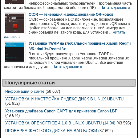
непрофессиональных пользователей. Программная часть
состоит из бесплатной программной оболочки (IDE) …
Читать дальше »
QtQR — генерация и декодирование QR-кодов
QtQR — основанное на Qt приложение, позволяющее
генерировать QR-коды, искать и декодировать QR-коды в
файле изображения или использовать веб-камеру для
сканирования печатного кода. Для установки …
Читать
дальше »
Установка TWRP на глобальной прошивке Xiaomi Redmi
3/Redmi 3s/Redmi 3x
В статье будет рассмотрена Установка TWRP на
глобальной прошивке Xiaomi Redmi 3/Redmi 3s/Redmi 3x
используя ПК под управлением Ubuntu. Все действия
аналогичны и для других …
Читать дальше »
Популярные статьи
Информация о сайте
(58 637)
УСТАНОВКА И НАСТРОЙКА ЯНДЕКС ДИСК В LINUX UBUNTU
(51 932)
Установка драйвера Canon CAPT для принтеров Canon LBP
(49 674)
УСТАНОВКА OPENOFFICE 4.1.0 В LINUX UBUNTU (14.04)
(43 595)
ПРОВЕРКА ЖЕСТКОГО ДИСКА НА BAD БЛОКИ
(37 692)