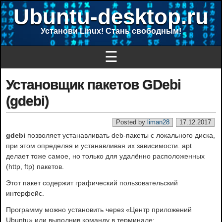
Ubuntu-desktop.ru
Установи Linux! Стань свободным!
☰
Установщик пакетов GDebi
(gdebi)
Posted by
liman28
17.12.2017
gdebi
позволяет устанавливать deb-пакеты с локального диска,
при этом определяя и устанавливая их зависимости. apt
делает тоже самое, но только для удалённо расположенных
(http, ftp) пакетов.
Этот пакет содержит графический пользовательский
интерфейс.
Программу можно установить через «Центр приложений
Ubuntu» или выполнив команду в терминале: