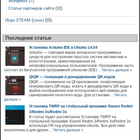
Wordpress
(7)
Статьи партнеров сайта
(32)
Игры STEAM (Linux)
(55)
Последние статьи
Установка Arduino IDE в Ubuntu 14.04
Arduino — торговая марка аппаратно-программных
средств для построения простых систем автоматики и
робототехники, ориентированная на
непрофессиональных пользователей. Программная часть
состоит из бесплатной программной оболочки (IDE) …
Читать дальше »
QtQR — генерация и декодирование QR-кодов
QtQR — основанное на Qt приложение, позволяющее
генерировать QR-коды, искать и декодировать QR-коды в
файле изображения или использовать веб-камеру для
сканирования печатного кода. Для установки …
Читать
дальше »
Установка TWRP на глобальной прошивке Xiaomi Redmi
3/Redmi 3s/Redmi 3x
В статье будет рассмотрена Установка TWRP на
глобальной прошивке Xiaomi Redmi 3/Redmi 3s/Redmi 3x
используя ПК под управлением Ubuntu. Все действия
аналогичны и для других …
Читать дальше »