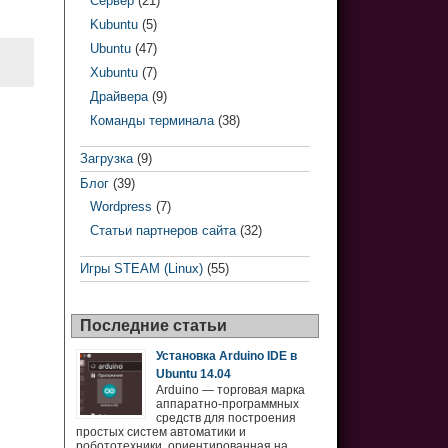
Сервер
(21)
Kubuntu
(5)
Ubuntu
(47)
Xubuntu
(7)
Драйвера
(9)
Команды терминала
(38)
Загрузка
(9)
Блог
(39)
Wordpress
(7)
Статьи партнеров сайта
(32)
Игры STEAM (Linux)
(55)
Последние статьи
Установка Arduino IDE в
Ubuntu 14.04
Arduino — торговая марка
аппаратно-программных
средств для построения
простых систем автоматики и
робототехники, ориентированная на