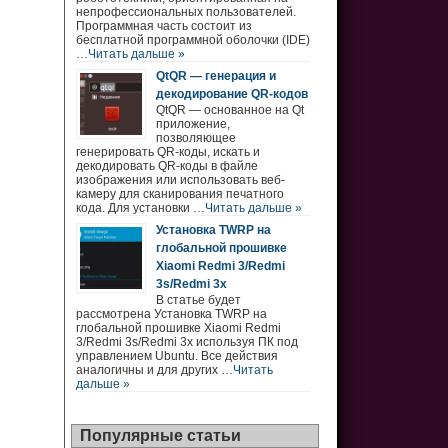
непрофессиональных пользователей.
Программная часть состоит из
бесплатной программной оболочки (IDE)
…
Читать дальше »
QtQR — генерация и
декодирование QR-кодов
QtQR — основанное на Qt
приложение,
позволяющее
генерировать QR-коды, искать и
декодировать QR-коды в файле
изображения или использовать веб-
камеру для сканирования печатного
кода. Для установки …
Читать дальше »
Установка TWRP на
глобальной прошивке
Xiaomi Redmi 3/Redmi
3s/Redmi 3x
В статье будет
рассмотрена Установка TWRP на
глобальной прошивке Xiaomi Redmi
3/Redmi 3s/Redmi 3x используя ПК под
управлением Ubuntu. Все действия
аналогичны и для других …
Читать
дальше »
Популярные статьи