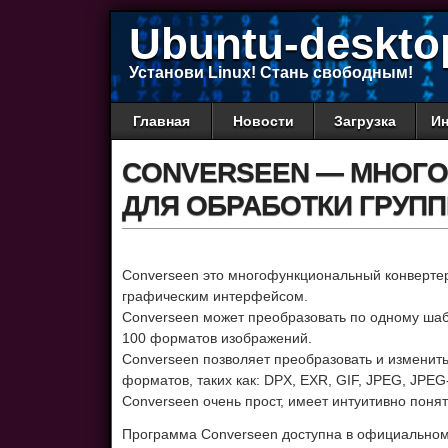
Ubuntu-deskto
Установи Linux! Стань свободным!
Главная
Новости
Загрузка
Ин
CONVERSEEN — МНОГ
ДЛЯ ОБРАБОТКИ ГРУП
Converseen это многофункциональный конвертер
графическим интерфейсом.
Converseen может преобразовать по одному ша
100 форматов изображений.
Converseen позволяет преобразовать и изменит
форматов, таких как: DPX, EXR, GIF, JPEG, JPEG-
Converseen очень прост, имеет интуитивно поня
Программа Converseen доступна в официальном 