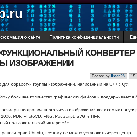
p.ru
формация о сайте
Политика конфиденциальности
Ещ
ОФУНКЦИОНАЛЬНЫЙ КОНВЕРТЕР
ПЫ ИЗОБРАЖЕНИИ
Posted by
liman28
15.
 для обработки группы изображении, написанный на C++ с Qt4
блону большее количество графических файлов и поддерживается 
ь размеры неограниченного числа изображений всех самых популя
2000, PDF, PhotoCD, PNG, Postscript, SVG и TIFF.
тный пользовательский интерфейс.
репозитории Ubuntu, поэтому ее можно установить через центр