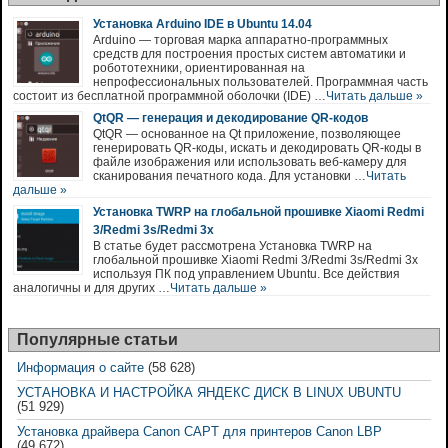
Установка Arduino IDE в Ubuntu 14.04
Arduino — торговая марка аппаратно-программных
средств для построения простых систем автоматики и
робототехники, ориентированная на
непрофессиональных пользователей. Программная часть
состоит из бесплатной программной оболочки (IDE) …
Читать дальше »
QtQR — генерация и декодирование QR-кодов
QtQR — основанное на Qt приложение, позволяющее
генерировать QR-коды, искать и декодировать QR-коды в
файле изображения или использовать веб-камеру для
сканирования печатного кода. Для установки …
Читать
дальше »
Установка TWRP на глобальной прошивке Xiaomi Redmi
3/Redmi 3s/Redmi 3x
В статье будет рассмотрена Установка TWRP на
глобальной прошивке Xiaomi Redmi 3/Redmi 3s/Redmi 3x
используя ПК под управлением Ubuntu. Все действия
аналогичны и для других …
Читать дальше »
Популярные статьи
Информация о сайте
(58 628)
УСТАНОВКА И НАСТРОЙКА ЯНДЕКС ДИСК В LINUX UBUNTU
(51 929)
Установка драйвера Canon CAPT для принтеров Canon LBP
(49 672)