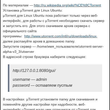
По материалам —
http://ru.wikipedia.org/wiki/%CE%9CTorrent
Установка μTorrent для Linux Ubuntu:
μTorrent для Linux Ubuntu пока работает только через веб-
интерфейс, для работы с μTorrent необходимо скачать сервер
и запустить его. Для этого скачиваем архив сервера с
официального сайта
программы:
http://www.utorrent.com/intl/ru/downloads/linux
,
далее распакуйте архив в домашнюю папку.
Запустите сервер — /home/имя_пользователя/utorrent-server-
alpha-v3_3/utserver
В адресной строке браузера наберите следующее:
http://127.0.0.1:8080/gui/
username — admin
password — оставляем пустым
В настройках μTorrent установите папку для скачивания и
поменяйте другие настройки при надобности, веб-
интерфейс μTorrent мало чем отличается от μTorrent для