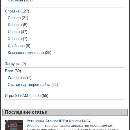
Система
(109)
Справка
(127)
Сервер
(21)
Kubuntu
(5)
Ubuntu
(47)
Xubuntu
(7)
Драйвера
(9)
Команды терминала
(38)
Загрузка
(9)
Блог
(39)
Wordpress
(7)
Статьи партнеров сайта
(32)
Игры STEAM (Linux)
(55)
Последние статьи
Установка Arduino IDE в Ubuntu 14.04
Arduino — торговая марка аппаратно-программных
средств для построения простых систем автоматики и