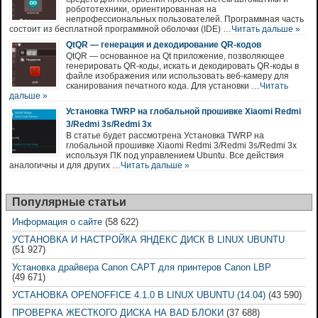
робототехники, ориентированная на
непрофессиональных пользователей. Программная часть
состоит из бесплатной программной оболочки (IDE) …
Читать дальше »
QtQR — генерация и декодирование QR-кодов
QtQR — основанное на Qt приложение, позволяющее
генерировать QR-коды, искать и декодировать QR-коды в
файле изображения или использовать веб-камеру для
сканирования печатного кода. Для установки …
Читать
дальше »
Установка TWRP на глобальной прошивке Xiaomi Redmi
3/Redmi 3s/Redmi 3x
В статье будет рассмотрена Установка TWRP на
глобальной прошивке Xiaomi Redmi 3/Redmi 3s/Redmi 3x
используя ПК под управлением Ubuntu. Все действия
аналогичны и для других …
Читать дальше »
Популярные статьи
Информация о сайте
(58 622)
УСТАНОВКА И НАСТРОЙКА ЯНДЕКС ДИСК В LINUX UBUNTU
(51 927)
Установка драйвера Canon CAPT для принтеров Canon LBP
(49 671)
УСТАНОВКА OPENOFFICE 4.1.0 В LINUX UBUNTU (14.04)
(43 590)
ПРОВЕРКА ЖЕСТКОГО ДИСКА НА BAD БЛОКИ
(37 688)