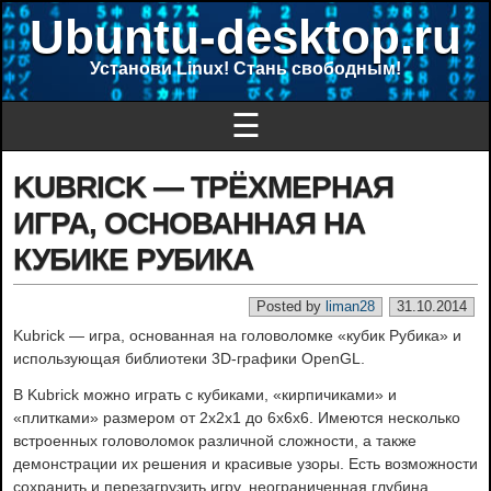
Ubuntu-desktop.ru
Установи Linux! Стань свободным!
☰
KUBRICK — ТРЁХМЕРНАЯ
ИГРА, ОСНОВАННАЯ НА
КУБИКЕ РУБИКА
Posted by
liman28
31.10.2014
Kubrick — игра, основанная на головоломке «кубик Рубика» и
использующая библиотеки 3D-графики OpenGL.
В Kubrick можно играть с кубиками, «кирпичиками» и
«плитками» размером от 2x2x1 до 6x6x6. Имеются несколько
встроенных головоломок различной сложности, а также
демонстрации их решения и красивые узоры. Есть возможности
сохранить и перезагрузить игру, неограниченная глубина