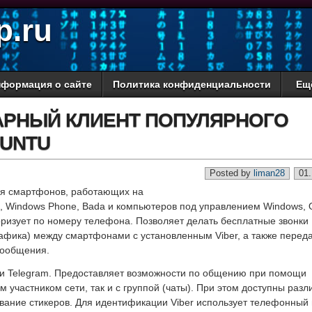
p.ru
формация о сайте
Политика конфиденциальности
Ещ
ТАРНЫЙ КЛИЕНТ ПОПУЛЯРНОГО
BUNTU
Posted by
liman28
01.
ля смартфонов, работающих на
n, Windows Phone, Bada и компьютеров под управлением Windows,
торизует по номеру телефона. Позволяет делать бесплатные звонки
трафика) между смартфонами с установленным Viber, а также перед
сообщения.
p и Telegram. Предоставляет возможности по общению при помощи
м участником сети, так и с группой (чаты). При этом доступны раз
ание стикеров. Для идентификации Viber использует телефонный