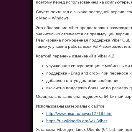
поэтому перед использованием на компьютере, 
Спустя почти год с выхода последней версии, с
с Mac и Windows.
Это обновление Viber предоставляет возможнос
значительно отличается от предыдущей версии, 
Реализована полноценная поддержка Viber Out, 
также улучшена работа всех VoIP-возможностей.
Краткий перечень изменений в Viber 4.2:
улучшенная синхронизация с мобильными 
поддержка «Drag and drop» при переносе и
добавлен статус доставки сообщения;
включена поддержка больших по размеру г
Официально заявлена поддержка 64-битной вер
Использованы материалы с сайтов:
http://www.nixp.ru/news/12719.html
https://ru.wikipedia.org/wiki/Viber
Установка Viber для Linux Ubuntu (64-bit) при п