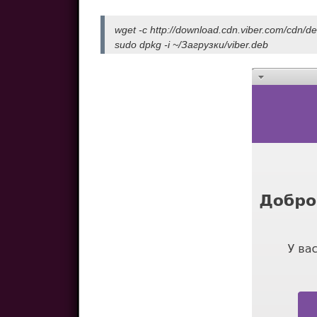
wget -c http://download.cdn.viber.com/cdn/de
sudo dpkg -i ~/Загрузки/viber.deb