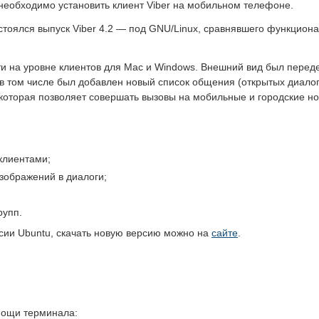
необходимо установить клиент Viber на мобильном телефоне.
остоялся выпуск Viber 4.2 — под GNU/Linux, сравнявшего функцион
ти на уровне клиентов для Mac и Windows. Внешний вид был перед
в том числе был добавлен новый список общения (открытых диалог
которая позволяет совершать вызовы на мобильные и городские но
клиентами;
зображений в диалоги;
рупп.
сии Ubuntu, скачать новую версию можно на
сайте
.
омощи терминала: