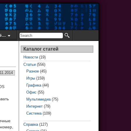
ё…
Каталог статей
Новости
(19)
Статьи
(556)
Разное
(45)
11.2014
Игры
(159)
Графика
(44)
 OS
Офис
(55)
авать
Мультимедиа
(75)
Интернет
(79)
Система
(109)
личные
Справка
(127)
 номер,