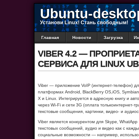
Ubuntu-deskto
Установи Linux! Стань свободным!
Главная
Новости
Загрузка
Ин
VIBER 4.2 — ПРОПРИЕ
СЕРВИСА ДЛЯ LINUX U
Viber — приложение VoIP (интернет-телефон) д
платформах Android, BlackBerry OS,iOS, Symbia
X и Linux. Интегрируется в адресную книгу и ав
через Wi-Fi и сети 3G (оплата толькоинтернет-
текстовые сообщения, картинки, видео- и аудио
Viber является конкурентом для Skype, WhatAp
текстовых сообщений, аудио и видео как с кажды
социальные возможности — например, использов