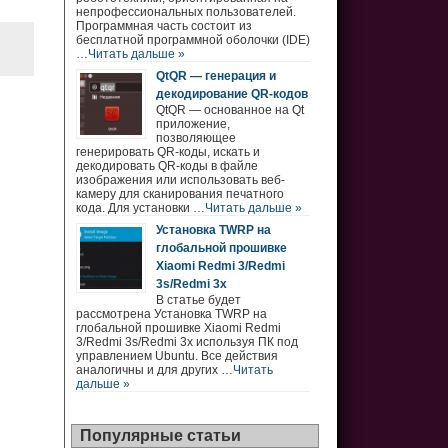
непрофессиональных пользователей.
Программная часть состоит из
бесплатной программной оболочки (IDE)
…
Читать дальше »
QtQR — генерация и
декодирование QR-кодов
QtQR — основанное на Qt
приложение,
позволяющее
генерировать QR-коды, искать и
декодировать QR-коды в файле
изображения или использовать веб-
камеру для сканирования печатного
кода. Для установки …
Читать дальше »
Установка TWRP на
глобальной прошивке
Xiaomi Redmi 3/Redmi
3s/Redmi 3x
В статье будет
рассмотрена Установка TWRP на
глобальной прошивке Xiaomi Redmi
3/Redmi 3s/Redmi 3x используя ПК под
управлением Ubuntu. Все действия
аналогичны и для других …
Читать
дальше »
Популярные статьи