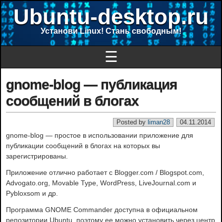
Ubuntu-desktop.ru
Установи Linux! Стань свободным!
☰
gnome-blog — публикация
сообщений в блогах
Posted by
liman28
04.11.2014
gnome-blog — простое в использовании приложение для
публикации сообщений в блогах на которых вы
зарегистрированы.
Приложение отлично работает с Blogger.com / Blogspot.com,
Advogato.org, Movable Type, WordPress, LiveJournal.com и
Pybloxsom и др.
Программа GNOME Commander доступна в официальном
репозитории Ubuntu, поэтому ее можно установить через центр