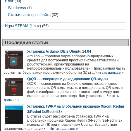
Блог
(39)
Wordpress
(7)
Статьи партнеров сайта
(32)
Игры STEAM (Linux)
(55)
Последние статьи
Установка Arduino IDE в Ubuntu 14.04
Arduino — торговая марка аппаратно-программных
средств для построения простых систем автоматики и
робототехники, ориентированная на
непрофессиональных пользователей. Программная часть
состоит из бесплатной программной оболочки (IDE) …
Читать дальше »
QtQR — генерация и декодирование QR-кодов
QtQR — основанное на Qt приложение, позволяющее
генерировать QR-коды, искать и декодировать QR-коды в
файле изображения или использовать веб-камеру для
сканирования печатного кода. Для установки …
Читать
дальше »
Установка TWRP на глобальной прошивке Xiaomi Redmi
3/Redmi 3s/Redmi 3x
В статье будет рассмотрена Установка TWRP на
глобальной прошивке Xiaomi Redmi 3/Redmi 3s/Redmi 3x
используя ПК под управлением Ubuntu. Все действия
аналогичны и для других …
Читать дальше »