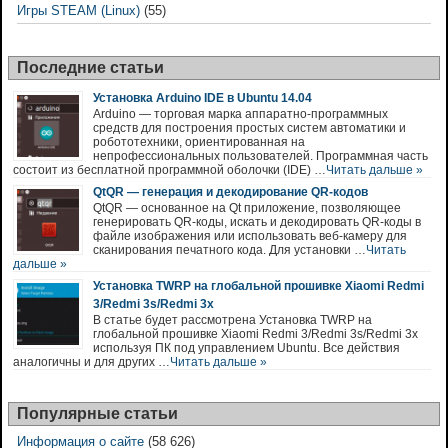
Игры STEAM (Linux)
(55)
Последние статьи
Установка Arduino IDE в Ubuntu 14.04
Arduino — торговая марка аппаратно-программных
средств для построения простых систем автоматики и
робототехники, ориентированная на
непрофессиональных пользователей. Программная часть
состоит из бесплатной программной оболочки (IDE) …
Читать дальше »
QtQR — генерация и декодирование QR-кодов
QtQR — основанное на Qt приложение, позволяющее
генерировать QR-коды, искать и декодировать QR-коды в
файле изображения или использовать веб-камеру для
сканирования печатного кода. Для установки …
Читать
дальше »
Установка TWRP на глобальной прошивке Xiaomi Redmi
3/Redmi 3s/Redmi 3x
В статье будет рассмотрена Установка TWRP на
глобальной прошивке Xiaomi Redmi 3/Redmi 3s/Redmi 3x
используя ПК под управлением Ubuntu. Все действия
аналогичны и для других …
Читать дальше »
Популярные статьи
Информация о сайте
(58 626)