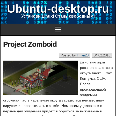
Ubuntu-desktop.ru
Установи Linux! Стань свободным!
☰
Project Zomboid
Posted by
liman28
04.02.2015
Действия игры
разворачиваются в
округе Кнокс, штат
Кентукки, США.
После
произошедшей
эпидемии
огромная часть населения округа заразилась неизвестным
вирусом и превратилась в зомби. Немногим уцелевшим в
первые дни эпидемии придется бороться за выживание в