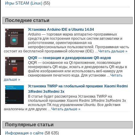
Игры STEAM (Linux)
(55)
Последние статьи
Установка Arduino IDE в Ubuntu 14.04
Arduino — торговая марка аппаратно-программных
средств для построения простых систем автоматики и
робототехники, ориентированная на
непрофессиональных пользователей. Программная часть
состоит из бесплатной программной оболочки (IDE) …
Читать дальше »
QtQR — генерация и декодирование QR-кодов
QtQR — основанное на Qt приложение, позволяющее
генерировать QR-коды, искать и декодировать QR-коды в
файле изображения или использовать веб-камеру для
сканирования печатного кода. Для установки …
Читать
дальше »
Установка TWRP на глобальной прошивке Xiaomi Redmi
3/Redmi 3s/Redmi 3x
В статье будет рассмотрена Установка TWRP на
глобальной прошивке Xiaomi Redmi 3/Redmi 3s/Redmi 3x
используя ПК под управлением Ubuntu. Все действия
аналогичны и для других …
Читать дальше »
Популярные статьи
Информация о сайте
(58 635)