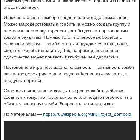
тяжелых условиях зомби-апокалипсиса. За одного из выживших
играет сам игрок.
Игрок не стеснен в выборе средств или методов выживания.
Можно мародерствовать и грабить, а можно создать группу и
построить настоящую крепость, чтобы дать отпор голодным
зомби и бандитам. Помимо того, что персонаж борется с
основным врагом — зомби, он также нуждается в еде, воде,
сне, отдыхе, общении и т. д. Так, например, постоянное
одиночество может привести к глубочайшей депрессии.
Постепенно в игре повышается сложность — активность зомби
возрастает, электричество и водоснабжение отключаются, а
продукты портятся.
Спастись в игре невозможно, и все равно любые действия
сходятся к тому, что персонаж рано или поздно погибнет, и не
обязательно от рук зомби. Вопрос только когда, и как.
По материалам —
https://ru.wikipedia.org/wiki/Project_Zomboid