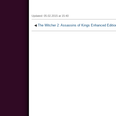
Updated: 05.02.2015 at 15:40
◀
The Witcher 2: Assassins of Kings Enhanced Editio