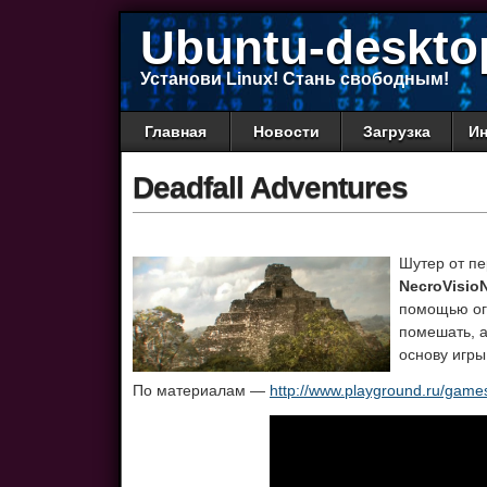
Ubuntu-deskto
Установи Linux! Стань свободным!
Главная
Новости
Загрузка
Ин
Deadfall Adventures
Шутер от пе
NecroVisio
помощью ог
помешать, а
основу игры
По материалам —
http://www.playground.ru/game