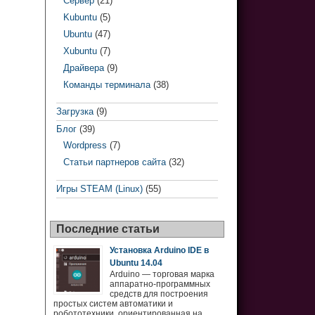
Сервер
(21)
Kubuntu
(5)
Ubuntu
(47)
Xubuntu
(7)
Драйвера
(9)
Команды терминала
(38)
Загрузка
(9)
Блог
(39)
Wordpress
(7)
Статьи партнеров сайта
(32)
Игры STEAM (Linux)
(55)
Последние статьи
Установка Arduino IDE в
Ubuntu 14.04
Arduino — торговая марка
аппаратно-программных
средств для построения
простых систем автоматики и
робототехники, ориентированная на