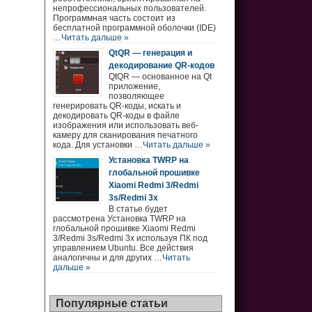
непрофессиональных пользователей.
Программная часть состоит из
бесплатной программной оболочки (IDE)
…
Читать дальше »
QtQR — генерация и
декодирование QR-кодов
QtQR — основанное на Qt
приложение,
позволяющее
генерировать QR-коды, искать и
декодировать QR-коды в файле
изображения или использовать веб-
камеру для сканирования печатного
кода. Для установки …
Читать дальше »
Установка TWRP на
глобальной прошивке
Xiaomi Redmi 3/Redmi
3s/Redmi 3x
В статье будет
рассмотрена Установка TWRP на
глобальной прошивке Xiaomi Redmi
3/Redmi 3s/Redmi 3x используя ПК под
управлением Ubuntu. Все действия
аналогичны и для других …
Читать
дальше »
Популярные статьи