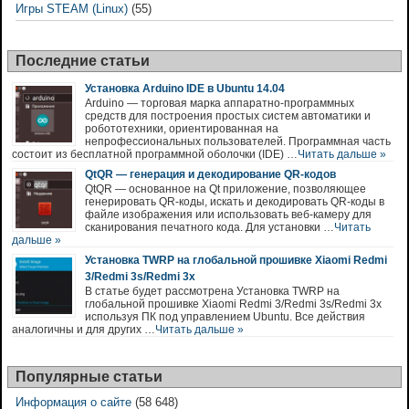
Игры STEAM (Linux)
(55)
Последние статьи
Установка Arduino IDE в Ubuntu 14.04
Arduino — торговая марка аппаратно-программных
средств для построения простых систем автоматики и
робототехники, ориентированная на
непрофессиональных пользователей. Программная часть
состоит из бесплатной программной оболочки (IDE) …
Читать дальше »
QtQR — генерация и декодирование QR-кодов
QtQR — основанное на Qt приложение, позволяющее
генерировать QR-коды, искать и декодировать QR-коды в
файле изображения или использовать веб-камеру для
сканирования печатного кода. Для установки …
Читать
дальше »
Установка TWRP на глобальной прошивке Xiaomi Redmi
3/Redmi 3s/Redmi 3x
В статье будет рассмотрена Установка TWRP на
глобальной прошивке Xiaomi Redmi 3/Redmi 3s/Redmi 3x
используя ПК под управлением Ubuntu. Все действия
аналогичны и для других …
Читать дальше »
Популярные статьи
Информация о сайте
(58 648)