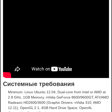
Системные требования
Minimum: Linux Ubuntu 12.04, Dual-core from Intel or AMD at
2.8 GHz, 1GB Memory, nVidia GeForce 8600/9600GT, ATI/AMD
Radeaon HD2600/3600 (Graphic Drivers: nVidia 310, AMD
12.11), OpenGL 2.1, 4GB Hard Drive Space, OpenAL