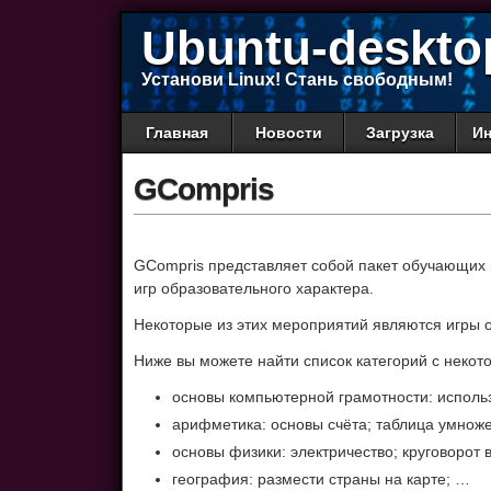
Ubuntu-deskto
Установи Linux! Стань свободным!
Главная
Новости
Загрузка
Ин
GCompris
GCompris представляет собой пакет обучающих п
игр образовательного характера.
Некоторые из этих мероприятий являются игры 
Ниже вы можете найти список категорий с некот
основы компьютерной грамотности: исполь
арифметика: основы счёта; таблица умнож
основы физики: электричество; круговорот 
география: размести страны на карте; …