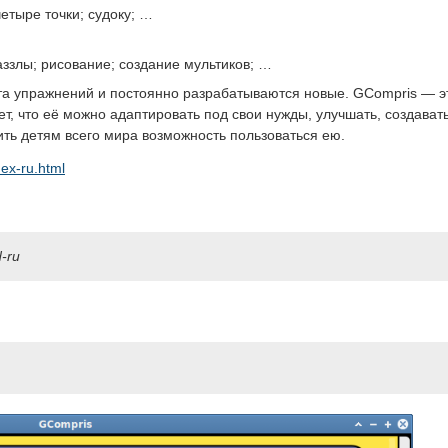
етыре точки; судоку; …
паззлы; рисование; создание мультиков; …
та упражнений и постоянно разрабатываются новые. GCompris — э
, что её можно адаптировать под свои нужды, улучшать, создават
ить детям всего мира возможность пользоваться ею.
dex-ru.html
d-ru