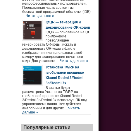
непрофессиональных пользователей.
Программная часть состоит из
бесплатной программной оболочки (IDE)
…
Читать дальше »
QtQR — генерация и
декодирование QR-кодов
QtQR — основанное на Qt
приложение,
позволяющее
генерировать QR-коды, искать и
декодировать QR-коды в файле
изображения или использовать веб-
камеру для сканирования печатного
кода. Для установки …
Читать дальше »
Установка TWRP на
глобальной прошивке
Xiaomi Redmi 3/Redmi
3s/Redmi 3x
В статье будет
рассмотрена Установка TWRP на
глобальной прошивке Xiaomi Redmi
3/Redmi 3s/Redmi 3x используя ПК под
управлением Ubuntu. Все действия
аналогичны и для других …
Читать
дальше »
Популярные статьи