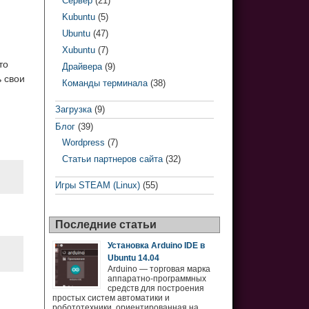
Сервер
(21)
Kubuntu
(5)
Ubuntu
(47)
Xubuntu
(7)
то
Драйвера
(9)
ь свои
Команды терминала
(38)
Загрузка
(9)
Блог
(39)
Wordpress
(7)
Статьи партнеров сайта
(32)
Игры STEAM (Linux)
(55)
Последние статьи
Установка Arduino IDE в
Ubuntu 14.04
Arduino — торговая марка
аппаратно-программных
средств для построения
простых систем автоматики и
робототехники, ориентированная на