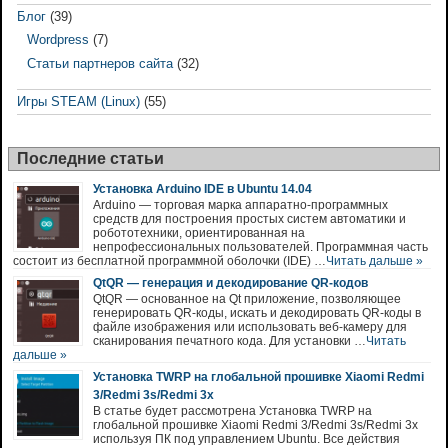
Блог
(39)
Wordpress
(7)
Статьи партнеров сайта
(32)
Игры STEAM (Linux)
(55)
Последние статьи
Установка Arduino IDE в Ubuntu 14.04
Arduino — торговая марка аппаратно-программных
средств для построения простых систем автоматики и
робототехники, ориентированная на
непрофессиональных пользователей. Программная часть
состоит из бесплатной программной оболочки (IDE) …
Читать дальше »
QtQR — генерация и декодирование QR-кодов
QtQR — основанное на Qt приложение, позволяющее
генерировать QR-коды, искать и декодировать QR-коды в
файле изображения или использовать веб-камеру для
сканирования печатного кода. Для установки …
Читать
дальше »
Установка TWRP на глобальной прошивке Xiaomi Redmi
3/Redmi 3s/Redmi 3x
В статье будет рассмотрена Установка TWRP на
глобальной прошивке Xiaomi Redmi 3/Redmi 3s/Redmi 3x
используя ПК под управлением Ubuntu. Все действия