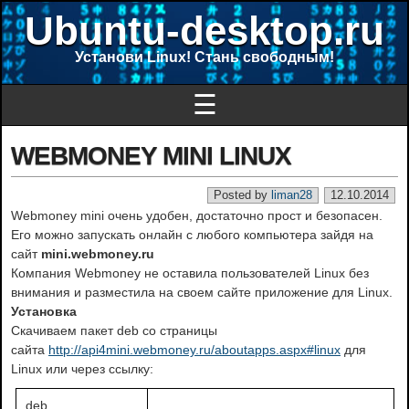
Ubuntu-desktop.ru
Установи Linux! Стань свободным!
☰
WEBMONEY MINI LINUX
Posted by
liman28
12.10.2014
Webmoney mini очень удобен, достаточно прост и безопасен.
Его можно запускать онлайн с любого компьютера зайдя на
сайт
mini.webmoney.ru
Компания Webmoney не оставила пользователей Linux без
внимания и разместила на своем сайте приложение для Linux.
Установка
Скачиваем пакет deb со страницы
сайта
http://api4mini.webmoney.ru/aboutapps.aspx#linux
для
Linux или через ссылку:
deb