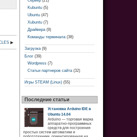
Сервер
(21)
Kubuntu
(5)
Ubuntu
(47)
Xubuntu
(7)
Драйвера
(9)
Команды терминала
(38)
CLES
▶
Загрузка
(9)
Блог
(39)
Wordpress
(7)
Статьи партнеров сайта
(32)
Игры STEAM (Linux)
(55)
Последние статьи
Установка Arduino IDE в
Ubuntu 14.04
Arduino — торговая марка
аппаратно-программных
средств для построения
простых систем автоматики и
робототехники, ориентированная на