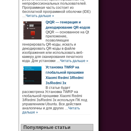
непрофессиональных пользователей.
Программная часть состоит из
бесплатной программной оболочки (IDE)
…
Читать дальше »
QtQR — генерация и
декодирование QR-кодов
QtQR — основанное на Qt
приложение,
позволяющее
генерировать QR-коды, искать и
декодировать QR-коды в файле
изображения или использовать веб-
камеру для сканирования печатного
кода. Для установки …
Читать дальше »
Установка TWRP на
глобальной прошивке
Xiaomi Redmi 3/Redmi
3s/Redmi 3x
В статье будет
рассмотрена Установка TWRP на
глобальной прошивке Xiaomi Redmi
3/Redmi 3s/Redmi 3x используя ПК под
управлением Ubuntu. Все действия
аналогичны и для других …
Читать
дальше »
Популярные статьи