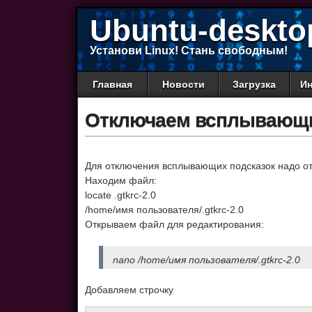
Ubuntu-deskto
Установи Linux! Стань свободным!
Главная
Новости
Загрузка
Ин
Отключаем всплывающие
Для отключения всплывающих подсказок надо отк
Находим файл:
locate .gtkrc-2.0
/home/имя пользователя/.gtkrc-2.0
Открываем файл для редактирования:
nano /home/имя пользователя/.gtkrc-2.0
Добавляем строчку