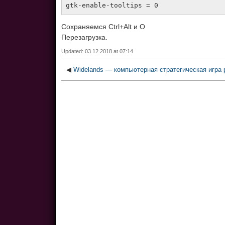
gtk-enable-tooltips = 0
Сохраняемся Ctrl+Alt и O
Перезагрузка.
Updated: 03.12.2018 at 07:14
◀
Widelands — компьютерная стратегическая игра 