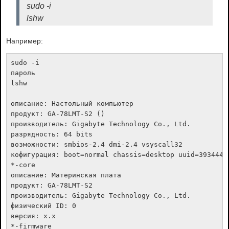
sudo -i
lshw
Например:
sudo -i

пароль

lshw

описание: Настольный компьютер

продукт: GA-78LMT-S2 ()

производитель: Gigabyte Technology Co., Ltd.

разрядность: 64 bits

возможности: smbios-2.4 dmi-2.4 vsyscall32

кофигурация: boot=normal chassis=desktop uuid=39344445
*-core

описание: Материнская плата

продукт: GA-78LMT-S2

производитель: Gigabyte Technology Co., Ltd.

физический ID: 0

версия: x.x

*-firmware
