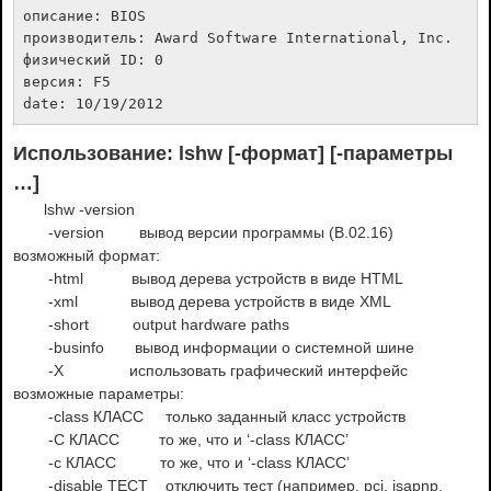
описание: BIOS

производитель: Award Software International, Inc.

физический ID: 0

версия: F5

date: 10/19/2012
Использование
: lshw [-формат] [-параметры
…]
lshw -version
-version вывод версии программы (B.02.16)
возможный формат:
-html вывод дерева устройств в виде HTML
-xml вывод дерева устройств в виде XML
-short output hardware paths
-businfo вывод информации о системной шине
-X использовать графический интерфейс
возможные параметры:
-class КЛАСС только заданный класс устройств
-C КЛАСС то же, что и ‘-class КЛАСС’
-c КЛАСС то же, что и ‘-class КЛАСС’
-disable ТЕСТ отключить тест (например, pci, isapnp,