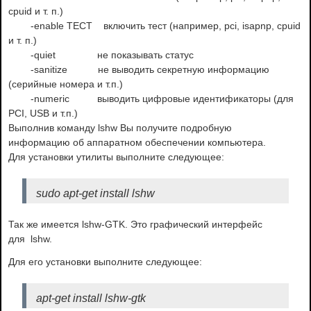
cpuid и т. п.)
-enable ТЕСТ включить тест (например, pci, isapnp, cpuid
и т. п.)
-quiet не показывать статус
-sanitize не выводить секретную информацию
(серийные номера и т.п.)
-numeric выводить цифровые идентификаторы (для
PCI, USB и т.п.)
Выполнив команду lshw Вы получите подробную
информацию об аппаратном обеспечении компьютера.
Для установки утилиты выполните следующее:
sudo apt-get install lshw
Так же имеется lshw-GTK. Это графический интерфейс
для lshw.
Для его установки выполните следующее:
apt-get install lshw-gtk