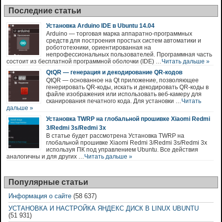
Последние статьи
Установка Arduino IDE в Ubuntu 14.04
Arduino — торговая марка аппаратно-программных
средств для построения простых систем автоматики и
робототехники, ориентированная на
непрофессиональных пользователей. Программная часть
состоит из бесплатной программной оболочки (IDE) …
Читать дальше »
QtQR — генерация и декодирование QR-кодов
QtQR — основанное на Qt приложение, позволяющее
генерировать QR-коды, искать и декодировать QR-коды в
файле изображения или использовать веб-камеру для
сканирования печатного кода. Для установки …
Читать
дальше »
Установка TWRP на глобальной прошивке Xiaomi Redmi
3/Redmi 3s/Redmi 3x
В статье будет рассмотрена Установка TWRP на
глобальной прошивке Xiaomi Redmi 3/Redmi 3s/Redmi 3x
используя ПК под управлением Ubuntu. Все действия
аналогичны и для других …
Читать дальше »
Популярные статьи
Информация о сайте
(58 637)
УСТАНОВКА И НАСТРОЙКА ЯНДЕКС ДИСК В LINUX UBUNTU
(51 931)