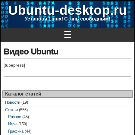
Ubuntu-desktop.ru
Установи Linux! Стань свободным!
☰
Видео Ubuntu
[tubepress]
Каталог статей
Новости
(19)
Статьи
(556)
Разное
(45)
Игры
(159)
Графика
(44)