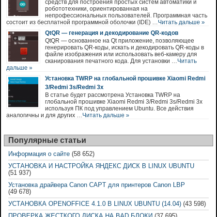
средств для построения простых систем автоматики и
робототехники, ориентированная на
непрофессиональных пользователей. Программная часть
состоит из бесплатной программной оболочки (IDE) …
Читать дальше »
QtQR — генерация и декодирование QR-кодов
QtQR — основанное на Qt приложение, позволяющее
генерировать QR-коды, искать и декодировать QR-коды в
файле изображения или использовать веб-камеру для
сканирования печатного кода. Для установки …
Читать
дальше »
Установка TWRP на глобальной прошивке Xiaomi Redmi
3/Redmi 3s/Redmi 3x
В статье будет рассмотрена Установка TWRP на
глобальной прошивке Xiaomi Redmi 3/Redmi 3s/Redmi 3x
используя ПК под управлением Ubuntu. Все действия
аналогичны и для других …
Читать дальше »
Популярные статьи
Информация о сайте
(58 652)
УСТАНОВКА И НАСТРОЙКА ЯНДЕКС ДИСК В LINUX UBUNTU
(51 937)
Установка драйвера Canon CAPT для принтеров Canon LBP
(49 678)
УСТАНОВКА OPENOFFICE 4.1.0 В LINUX UBUNTU (14.04)
(43 598)
ПРОВЕРКА ЖЕСТКОГО ДИСКА НА BAD БЛОКИ
(37 695)