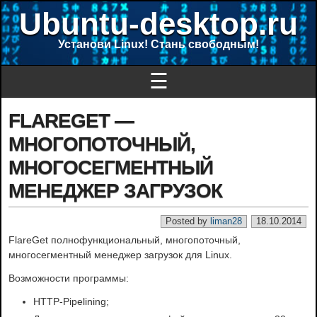
Ubuntu-desktop.ru
Установи Linux! Стань свободным!
☰
FLAREGET —
МНОГОПОТОЧНЫЙ,
МНОГОСЕГМЕНТНЫЙ
МЕНЕДЖЕР ЗАГРУЗОК
Posted by
liman28
18.10.2014
FlareGet полнофункциональный, многопоточный,
многосегментный менеджер загрузок для Linux.
Возможности программы:
HTTP-Pipelining;