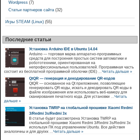
Wordpress
(7)
Статьи партнеров сайта
(32)
Игры STEAM (Linux)
(55)
Последние статьи
Установка Arduino IDE в Ubuntu 14.04
Arduino — торговая марка аппаратно-программных
средств для построения простых систем автоматики и
робототехники, ориентированная на
непрофессиональных пользователей. Программная часть
состоит из бесплатной программной оболочки (IDE) …
Читать дальше »
QtQR — генерация и декодирование QR-кодов
QtQR — основанное на Qt приложение, позволяющее
генерировать QR-коды, искать и декодировать QR-коды в
файле изображения или использовать веб-камеру для
сканирования печатного кода. Для установки …
Читать
дальше »
Установка TWRP на глобальной прошивке Xiaomi Redmi
3/Redmi 3s/Redmi 3x
В статье будет рассмотрена Установка TWRP на
глобальной прошивке Xiaomi Redmi 3/Redmi 3s/Redmi 3x
используя ПК под управлением Ubuntu. Все действия
аналогичны и для других …
Читать дальше »