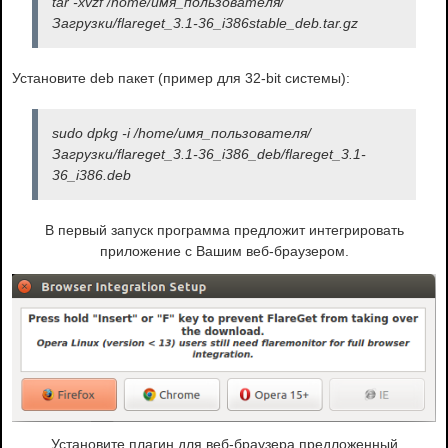
tar -xvzf /home/имя_пользователя/
Загрузки/flareget_3.1-36_i386stable_deb.tar.gz
Установите deb пакет (пример для 32-bit системы):
sudo dpkg -i /home/имя_пользователя/
Загрузки/flareget_3.1-36_i386_deb/flareget_3.1-
36_i386.deb
В первый запуск программа предложит интегрировать
приложение с Вашим веб-браузером.
Установите плагин для веб-браузера предложенный