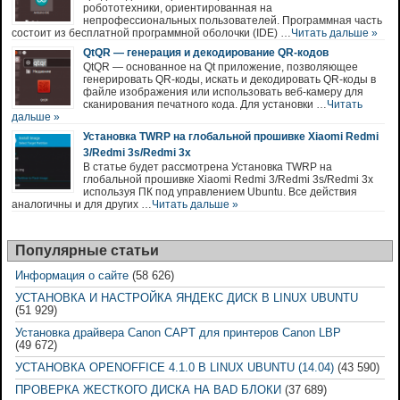
робототехники, ориентированная на
непрофессиональных пользователей. Программная часть
состоит из бесплатной программной оболочки (IDE) …
Читать дальше »
QtQR — генерация и декодирование QR-кодов
QtQR — основанное на Qt приложение, позволяющее
генерировать QR-коды, искать и декодировать QR-коды в
файле изображения или использовать веб-камеру для
сканирования печатного кода. Для установки …
Читать
дальше »
Установка TWRP на глобальной прошивке Xiaomi Redmi
3/Redmi 3s/Redmi 3x
В статье будет рассмотрена Установка TWRP на
глобальной прошивке Xiaomi Redmi 3/Redmi 3s/Redmi 3x
используя ПК под управлением Ubuntu. Все действия
аналогичны и для других …
Читать дальше »
Популярные статьи
Информация о сайте
(58 626)
УСТАНОВКА И НАСТРОЙКА ЯНДЕКС ДИСК В LINUX UBUNTU
(51 929)
Установка драйвера Canon CAPT для принтеров Canon LBP
(49 672)
УСТАНОВКА OPENOFFICE 4.1.0 В LINUX UBUNTU (14.04)
(43 590)
ПРОВЕРКА ЖЕСТКОГО ДИСКА НА BAD БЛОКИ
(37 689)