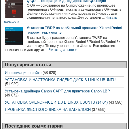
QtQR — генерация и декодирование QR-кодов
QtQR — основанное на Qt приложение, позволяющее
генерировать QR-коды, искать и декодировать QR-коды в
файле изображения или использовать веб-камеру для
сканирования печатного кода. Для установки …
Читать
дальше »
Установка TWRP на глобальной прошивке Xiaomi Redmi
3/Redmi 3s/Redmi 3x
В статье будет рассмотрена Установка TWRP на
глобальной прошивке Xiaomi Redmi 3/Redmi 3s/Redmi 3x
используя ПК под управлением Ubuntu. Все действия
аналогичны и для других …
Читать дальше »
Популярные статьи
Информация о сайте
(58 628)
УСТАНОВКА И НАСТРОЙКА ЯНДЕКС ДИСК В LINUX UBUNTU
(51 929)
Установка драйвера Canon CAPT для принтеров Canon LBP
(49 672)
УСТАНОВКА OPENOFFICE 4.1.0 В LINUX UBUNTU (14.04)
(43 590)
ПРОВЕРКА ЖЕСТКОГО ДИСКА НА BAD БЛОКИ
(37 689)
Последние комментарии