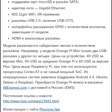
поддержка карт microSD и разъём SATA;
адаптер сети — Gigabit Ethernet;
802.11g/n WiFi, ИК-приёмник;
разъёмы USB 2.0, наличие USB-OTG;
интерфейсы расширения GPIO с количеством контактов,
зависящим от модели;
HDMI и аналоговые разъёмы.
Модели различаются габаритами, весом и количеством
разъёмов. Например, у модели Orange Pi Mini только два USB-
разъёма у других по четыре. Цены на устройства: 40 USD за
версию Mini, 49 USD за среднюю Orange Pi и 69 USD за версию
Plus. Цена выше Raspberry Pi, при том что используются
процессоры Cortex A7 и не самый мощный SoC. Из
операционных систем заявлена поддержка Android 4.4, Ubuntu,
Debian и Raspbian. Приобрести Orange Pi можно в магазине
AliExpress.com
с доставкой в Россию (EMS).
Постоянная ссылка к новости:
http://www.nixp.ru/news/13041.html
Иллюстрация с сайта
Phoronix.Net