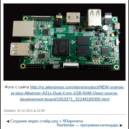
Фото с сайта
http://ru.aliexpress.com/store/product/NEW-orange-
pi-plus-Allwinner-A31s-Dual-Core-1GB-RAM-Open-source-
development-board/1553371_32248189300.html
Updated: 24.12.2014 at 22:08
◀
Создание видео слайд-шоу с ffDiaporama
Rainlendar — программа-календарь
▶