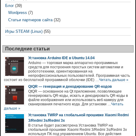
Блог
(39)
Wordpress
(7)
Статьи партнеров сайта
(32)
Игры STEAM (Linux)
(55)
Последние статьи
Установка Arduino IDE в Ubuntu 14.04
Arduino — торговая марка аппаратно-программных
средств для построения простых систем автоматики и
робототехники, ориентированная на
непрофессиональных пользователей. Программная часть
состоит из бесплатной программной оболочки (IDE) …
Читать дальше »
QtQR — генерация и декодирование QR-кодов
QtQR — основанное на Qt приложение, позволяющее
генерировать QR-коды, искать и декодировать QR-коды в
файле изображения или использовать веб-камеру для
сканирования печатного кода. Для установки …
Читать
дальше »
Установка TWRP на глобальной прошивке Xiaomi Redmi
3/Redmi 3s/Redmi 3x
В статье будет рассмотрена Установка TWRP на
глобальной прошивке Xiaomi Redmi 3/Redmi 3s/Redmi 3x
используя ПК под управлением Ubuntu. Все действия