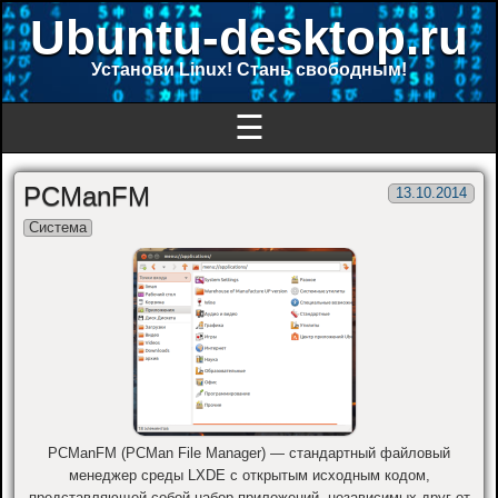
Ubuntu-desktop.ru
Установи Linux! Стань свободным!
☰
PCManFM
13.10.2014
Система
PCManFM (PCMan File Manager) — стандартный файловый
менеджер среды LXDE с открытым исходным кодом,
представляющей собой набор приложений, независимых друг от